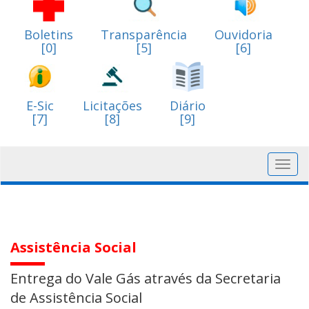
Boletins
Transparência
Ouvidoria
[0]
[5]
[6]
E-Sic
Licitações
Diário
[7]
[8]
[9]
Toggl
navig
Assistência Social
Entrega do Vale Gás através da Secretaria
de Assistência Social