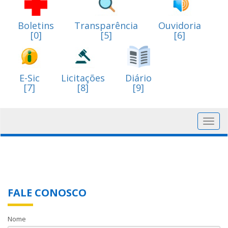
Boletins
Transparência
Ouvidoria
[0]
[5]
[6]
E-Sic
Licitações
Diário
[7]
[8]
[9]
Toggl
navig
FALE CONOSCO
Nome