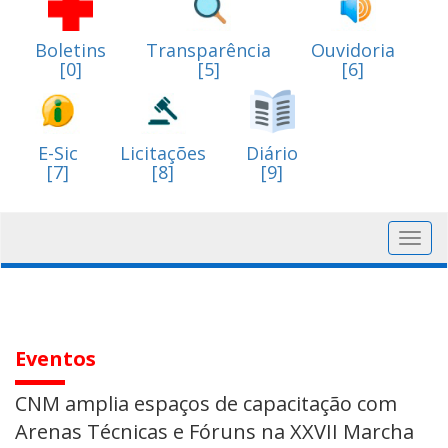
Boletins
Transparência
Ouvidoria
[0]
[5]
[6]
E-Sic
Licitações
Diário
[7]
[8]
[9]
Toggl
navig
Eventos
CNM amplia espaços de capacitação com
Arenas Técnicas e Fóruns na XXVII Marcha