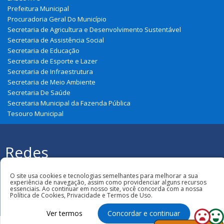
Prefeitura Municipal
Procuradoria Geral Do Município
Secretaria de Agricultura e Desenvolvimento Sustentável
Secretaria de Assistência Social
Secretaria de Educação
Secretaria de Esporte e Lazer
Secretaria de Infraestrutura
Secretaria de Meio Ambiente
Secretaria De Saúde
Secretaria Municipal da Fazenda Pública
Tesouro Municipal
Redes
Sociais
Todos os direitos reservados à
Prefeitura Municipal de Brejo
O site usa cookies e tecnologias semelhantes para melhorar a sua
experiência de navegação, assim como providenciar alguns recursos
essenciais. Ao continuar em nosso site, você concorda com a nossa
Política de Cookies, Privacidade e Termos de Uso.
Ver termos
Concordar e continuar