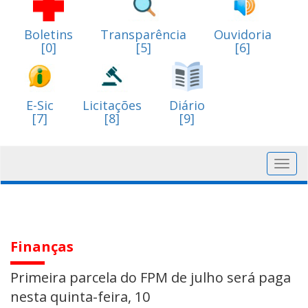
Boletins
Transparência
Ouvidoria
[0]
[5]
[6]
E-Sic
Licitações
Diário
[7]
[8]
[9]
Toggl
navig
Finanças
Primeira parcela do FPM de julho será paga
nesta quinta-feira, 10